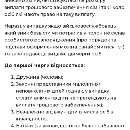
внесено зміни, які стосуються як розміру
виплати грошового забезпечення сім’ї так і коло
осіб які мають право на таку виплату.
Наразі, у випадку якщо військовослужбовець
який зник безвісти чи потрапив у полон не склав
особистого розпорядження (про порядок та
підстави оформлення можна ознайомитися
тут
),
то законодавець виділяє дві черги осіб:
До першої черги відносяться:
Дружина (чоловік);
Законні представники малолітніх/
неповнолітніх дітей (однак, у випадку
сплати аліментів діти не претендують на
виплату грошового забезпечення.);
Незалежно від віку – діти із числа осіб з
інвалідністю;
Батьки (за умови, що їх не було позбавлено