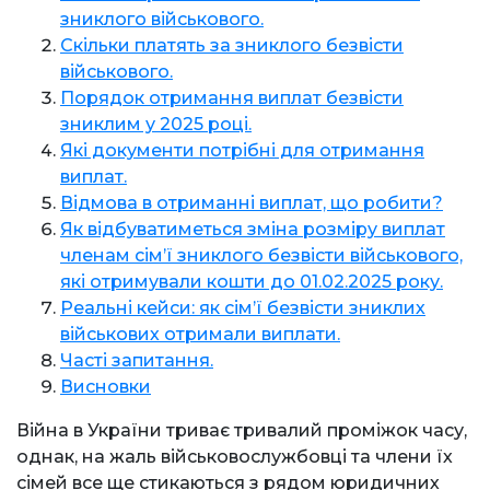
зниклого військового.
Скільки платять за зниклого безвісти
військового.
Порядок отримання виплат безвісти
зниклим у 2025 році.
Які документи потрібні для отримання
виплат.
Відмова в отриманні виплат, що робити?
Як відбуватиметься зміна розміру виплат
членам сім’ї зниклого безвісти військового,
які отримували кошти до 01.02.2025 року.
Реальні кейси: як сім’ї безвісти зниклих
військових отримали виплати.
Часті запитання.
Висновки
Війна в України триває тривалий проміжок часу,
однак, на жаль військовослужбовці та члени їх
сімей все ще стикаються з рядом юридичних