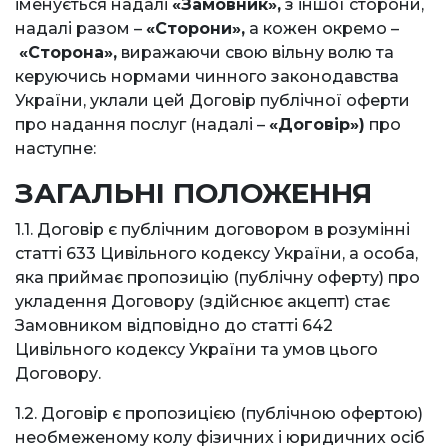
іменується надалі
«Замовник»,
з іншої сторони,
надалі разом –
«Сторони»,
а кожен окремо –
«Сторона»,
виражаючи свою вільну волю та
керуючись нормами чинного законодавства
України, уклали цей Договір публічної оферти
про надання послуг (надалі –
«Договір»)
про
наступне:
ЗАГАЛЬНІ ПОЛОЖЕННЯ
1.1. Договір є публічним договором в розумінні
статті 633 Цивільного кодексу України, а особа,
яка приймає пропозицію (публічну оферту) про
укладення Договору (здійснює акцепт) стає
Замовником відповідно до статті 642
Цивільного кодексу України та умов цього
Договору.
1.2. Договір є пропозицією (публічною офертою)
необмеженому колу фізичних і юридичних осіб