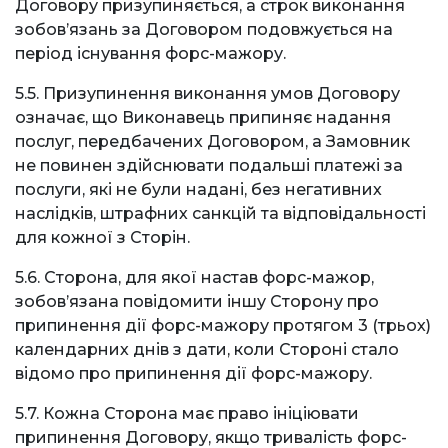
Договору призупиняється, а строк виконання
зобов’язань за Договором подовжується на
період існування форс-мажору.
5.5. Призупинення виконання умов Договору
означає, що Виконавець припиняє надання
послуг, передбачених Договором, а Замовник
не повинен здійснювати подальші платежі за
послуги, які не були надані, без негативних
наслідків, штрафних санкцій та відповідальності
для кожної з Сторін.
5.6. Сторона, для якої настав форс-мажор,
зобов’язана повідомити іншу Сторону про
припинення дії форс-мажору протягом 3 (трьох)
календарних днів з дати, коли Стороні стало
відомо про припинення дії форс-мажору.
5.7. Кожна Сторона має право ініціювати
припинення Договору, якщо тривалість форс-