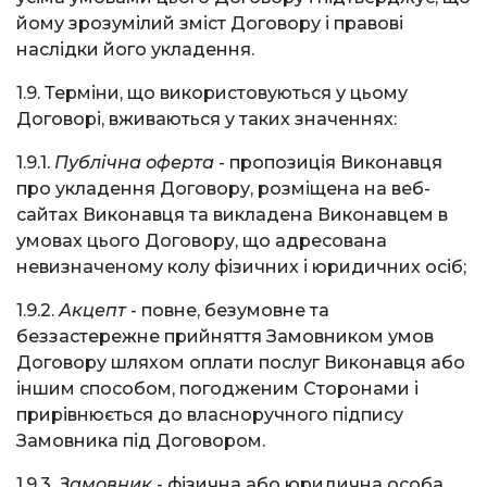
йому зрозумілий зміст Договору і правові
наслідки його укладення.
1.9. Терміни, що використовуються у цьому
Договорі, вживаються у таких значеннях:
1.9.1.
Публічна оферта
- пропозиція Виконавця
про укладення Договору, розміщена на веб-
сайтах Виконавця та викладена Виконавцем в
умовах цього Договору, що адресована
невизначеному колу фізичних і юридичних осіб;
1.9.2.
Акцепт
- повне, безумовне та
беззастережне прийняття Замовником умов
Договору шляхом оплати послуг Виконавця або
іншим способом, погодженим Сторонами і
прирівнюється до власноручного підпису
Замовника під Договором.
1.9.3.
Замовник
- фізична або юридична особа,