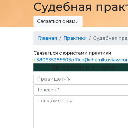
Судебная прак
Связаться с нами
Главная
Практики
Судебная пра
Связаться с юристами практики
+380635285603
office@chernikovlaw.co
Зв'язатися з нами