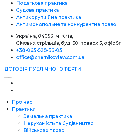
Податкова практика
Судова практика
Антикорупційна практика
Антимонопольне та конкурентне право
Україна, 04053, м. Київ,
Січових стрільців, буд. 50, поверх 5, офіс 5г
+38-063-528-56-03
office@chernikovlaw.com.ua
ДОГОВІР ПУБЛІЧНОЇ ОФЕРТИ
Створення сайтів - Фабрика Сайтів
Про нас
Практики
Земельна практика
Нерухомість та будівництво
Військове право