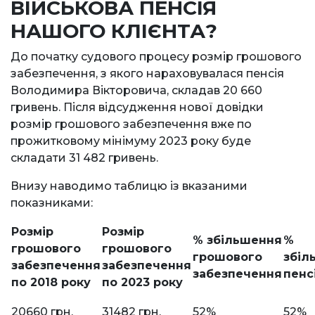
ВІЙСЬКОВА ПЕНСІЯ
НАШОГО КЛІЄНТА?
До початку судового процесу розмір грошового
забезпечення, з якого нараховувалася пенсія
Володимира Вікторовича, складав 20 660
гривень. Після відсудження нової довідки
розмір грошового забезпечення вже по
прожитковому мінімуму 2023 року буде
складати 31 482 гривень.
Внизу наводимо таблицю із вказаними
показниками:
Розмір
Розмір
% збільшення
%
грошового
грошового
грошового
збіл
забезпечення
забезпечення
забезпечення
пенс
по 2018 року
по 2023 року
20660 грн.
31482 грн.
52%
52%