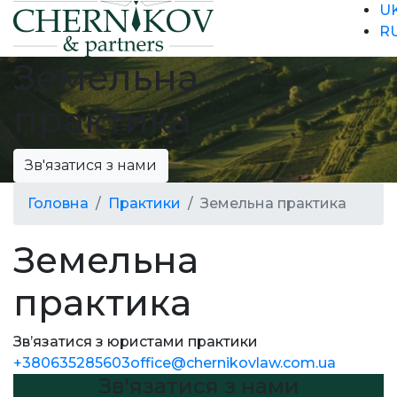
U
R
Земельна
практика
Зв'язатися з нами
Головна
Практики
Земельна практика
Земельна
практика
Зв’язатися з юристами практики
+380635285603
office@chernikovlaw.com.ua
Зв'язатися з нами