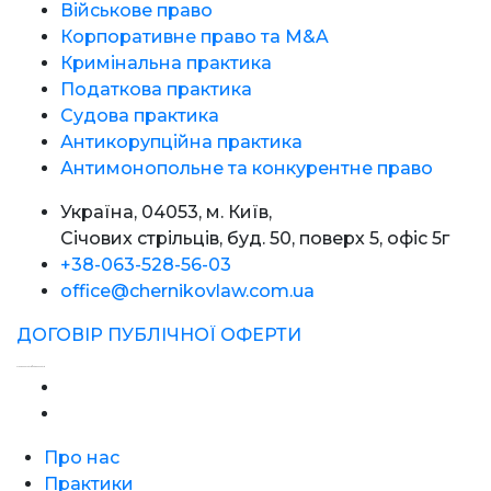
Військове право
Корпоративне право та M&A
Кримінальна практика
Податкова практика
Судова практика
Антикорупційна практика
Антимонопольне та конкурентне право
Україна, 04053, м. Київ,
Січових стрільців, буд. 50, поверх 5, офіс 5г
+38-063-528-56-03
office@chernikovlaw.com.ua
ДОГОВІР ПУБЛІЧНОЇ ОФЕРТИ
Створення сайтів - Фабрика Сайтів
Про нас
Практики