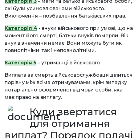
Категорія 3
– мати та батько військового, особи,
які були усиновлювачами військового.
Виключення – позбавлення батьківських прав.
Категорія 4
- внуки військового при умові, що на
момент його смерті, батьки внуків померли. Вік
внуків значення немає. Вони можуть бути як
повнолітніми, так і неповнолітніми.
Категорія 5
– утриманці військового.
Виплата за смерть військовослужбовця ділиться
порівну між всіма отримувачами, крім випадку
нотаріально оформленої відмови особи, яка
має право на виплату.
Куди звертатися
для отримання
виплат? Порядок подачі