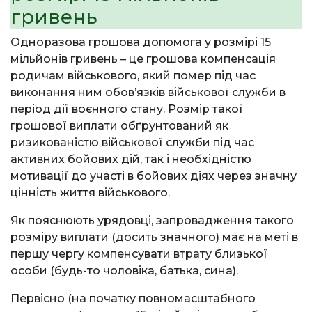
гривень
Одноразова грошова допомога у розмірі 15
мільйонів гривень – це грошова компенсація
родичам військового, який помер під час
виконання ним обов’язків військової служби в
період дії воєнного стану. Розмір такої
грошової виплати обґрунтований як
ризикованістю військової служби під час
активних бойових дій, так і необхідністю
мотивації до участі в бойових діях через значну
цінність життя військового.
Як пояснюють урядовці, запровадження такого
розміру виплати (досить значного) має на меті в
першу чергу компенсувати втрату близької
особи (будь-то чоловіка, батька, сина).
Первісно (на початку повномасштабного