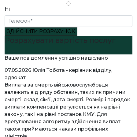
Ні
ЗДІЙСНИТИ РОЗРАХУНОК
Розрахувати вартість послуг
Ваше повідомлення успішно надіслано
07.05.2026
Юлія Тобота - керівник відділу,
адвокат
Виплата за смерть військовослужбовця
залежить від ряду обставин, таких як причини
смерті, склад сімʼї, дата смерті. Розмір і порядок
виплати компенсації регулюється як на рівні
закону, так і на рівні постанов КМУ. Для
врегулювання алгоритму здійснення виплат
також приймаються накази профільних
міністрів.