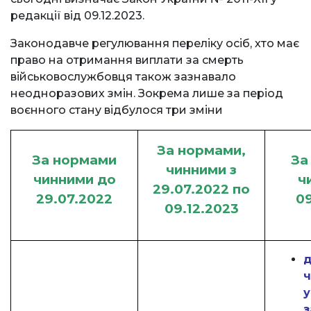
редакції від 09.12.2023.
Законодавче регулювання переліку осіб, хто має
право на отримання виплати за смерть
військовослужбовця також зазнавало
неодноразових змін. Зокрема лише за період
воєнного стану відбулося три зміни
За нормами,
За нормами
За
чинними з
чинними до
ч
29.07.2022 по
29.07.2022
09
09.12.2023
д
ч
у
з