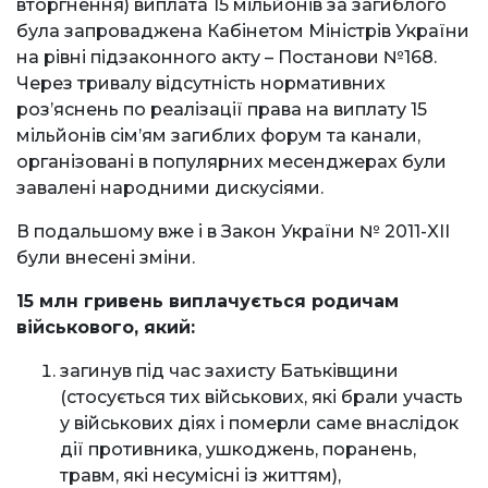
вторгнення) виплата 15 мільйонів за загиблого
була запроваджена Кабінетом Міністрів України
на рівні підзаконного акту – Постанови №168.
Через тривалу відсутність нормативних
розʼяснень по реалізації права на виплату 15
мільйонів сім’ям загиблих форум та канали,
організовані в популярних месенджерах були
завалені народними дискусіями.
В подальшому вже і в Закон України № 2011-XII
були внесені зміни.
15 млн гривень виплачується родичам
військового, який:
загинув під час захисту Батьківщини
(стосується тих військових, які брали участь
у військових діях і померли саме внаслідок
дії противника, ушкоджень, поранень,
травм, які несумісні із життям),