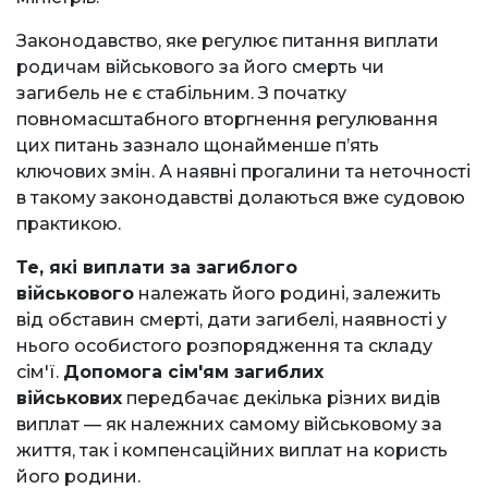
Законодавство, яке регулює питання виплати
родичам військового за його смерть чи
загибель не є стабільним. З початку
повномасштабного вторгнення регулювання
цих питань зазнало щонайменше пʼять
ключових змін. А наявні прогалини та неточності
в такому законодавстві долаються вже судовою
практикою.
Те, які виплати за загиблого
військового
належать його родині, залежить
від обставин смерті, дати загибелі, наявності у
нього особистого розпорядження та складу
сім'ї.
Допомога сім'ям загиблих
військових
передбачає декілька різних видів
виплат — як належних самому військовому за
життя, так і компенсаційних виплат на користь
його родини.