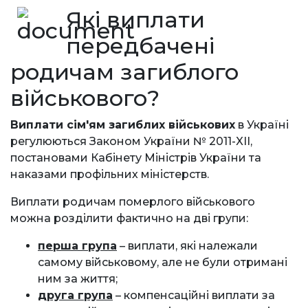
Які виплати
передбачені
родичам загиблого
військового?
Виплати сім'ям загиблих військових
в Україні
регулюються Законом України № 2011-XII,
постановами Кабінету Міністрів України та
наказами профільних міністерств.
Виплати родичам померлого військового
можна розділити фактично на дві групи:
перша група
– виплати, які належали
самому військовому, але не були отримані
ним за життя;
друга група
– компенсаційні виплати за