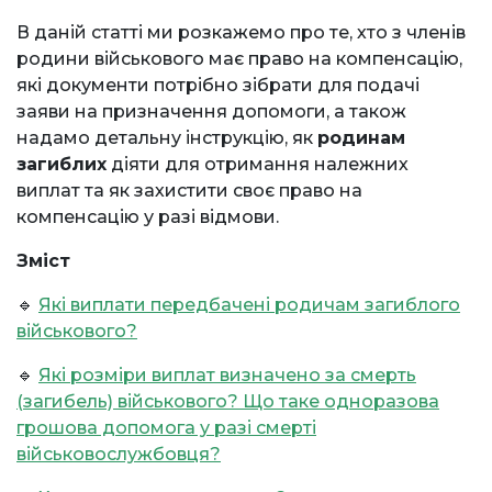
В даній статті ми розкажемо про те, хто з членів
родини військового має право на компенсацію,
які документи потрібно зібрати для подачі
заяви на призначення допомоги, а також
надамо детальну інструкцію, як
родинам
загиблих
діяти для отримання належних
виплат та як захистити своє право на
компенсацію у разі відмови.
Зміст
🔹
Які виплати передбачені родичам загиблого
військового?
🔹
Які розміри виплат визначено за смерть
(загибель) військового? Що таке одноразова
грошова допомога у разі смерті
військовослужбовця?