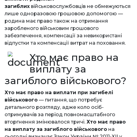
загиблих
військовослужбовців не обмежуються
лише одноразовою грошовою допомогою —
родина має право також на отримання
заробленого військовим грошового
забезпечення, компенсації за невикористані
відпустки та компенсації витрат на поховання.
Хто має право на
виплату
за
загиблого військового
?
Хто має право на виплати при загибелі
військового
— питання, що потребує
детального розгляду, адже коло осіб-
отримувачів за період повномасштабного
вторгнення змінювалося тричі.
Хто має право
на виплату за загиблого військового
на
сьогодні визначає Закон України № 2011-XII у