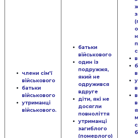
з
(
о
н
п
батьки
с
військового
в
один із
б
подружжя,
члени сім'ї
в
який не
військового
у
одружився
батьки
в
вдруге
військового
в
діти, які не
утриманці
в
досягли
військового.
я
повноліття
м
утриманці
с
загиблого
б
(померлого)