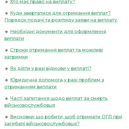
🔹
Хто має право на виплату?
🔹
Куди звертатися для отримання виплат?
Порядок подачі та розгляду заяви на виплату.
🔹
Необхідні документи для оформлення
виплати
🔹
Строки отримання виплат та можливі
затримки
🔹
Як діяти у разі відмови у виплаті?
🔹
Юридична допомога у разі проблем з
отриманням виплати
🔹
Часті запитання щодо виплат за смерть
військовослужбовця
🔹
Висновки: що робити, щоб отримати ОГД при
загибелі військовослужбовця?