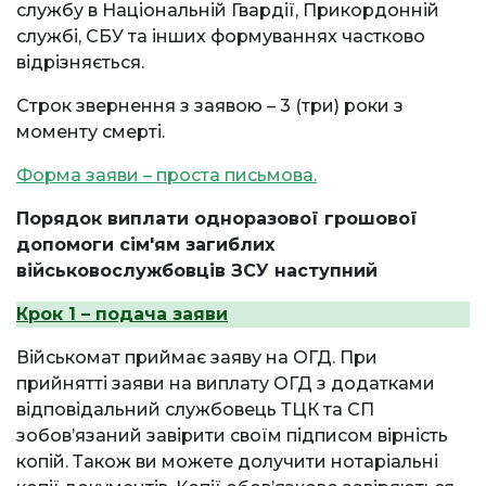
службу в Національній Гвардії, Прикордонній
службі, СБУ та інших формуваннях частково
відрізняється.
Строк звернення з заявою – 3 (три) роки з
моменту смерті.
Форма заяви – проста письмова.
Порядок виплати одноразової грошової
допомоги сім'ям загиблих
військовослужбовців ЗСУ наступний
Крок 1 – подача заяви
Військомат приймає заяву на ОГД. При
прийнятті заяви на виплату ОГД з додатками
відповідальний службовець ТЦК та СП
зобовʼязаний завірити своїм підписом вірність
копій. Також ви можете долучити нотаріальні