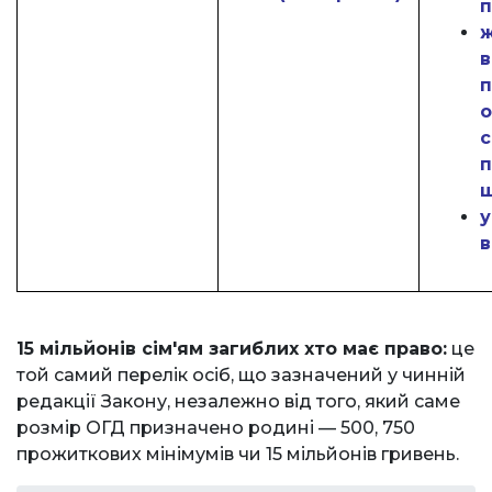
ж
в
п
о
с
п
у
в
15 мільйонів сім'ям загиблих хто має право:
це
той самий перелік осіб, що зазначений у чинній
редакції Закону, незалежно від того, який саме
розмір ОГД призначено родині — 500, 750
прожиткових мінімумів чи 15 мільйонів гривень.