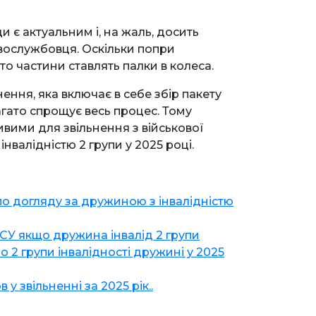
 є актуальним і, на жаль, досить
вослужбовця. Оскільки попри
то частини ставлять палки в колеса.
ення, яка включає в себе збір пакету
агато спрощує весь процес. Тому
ивими для звільнення з військової
нвалідністю 2 групи у 2025 році.
по догляду за дружиною з інвалідністю
ЗСУ якщо дружина інвалід 2 групи
о 2 групи інвалідності дружині у 2025
 звільненні за 2025 рік..