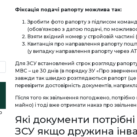
Фіксація подачі рапорту можлива так:
Зробити фото рапорту з підписом команд
(обов’язково з датою подачі, по можливос
Взяти вхідний номер у стройовій частині
Квитанція про направлення рапорту пошт
(у випадку направлення рапорту через АТ
Для ЗСУ встановлений строк розгляду рапорту –
МВС – це 30 днів (в порядку ЗУ «Про звернення
завжди так швидко розглядаються рапорт (це 
перевірити достовірність документів, наприк
Після того як звільнення погоджено, потрібно 
майно) і тоді вже отримати наказ про звільнен
о
Які документи потрібні
ЗСУ якщо дружина інва