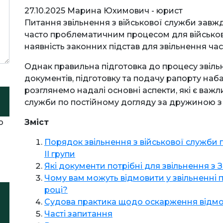
27.10.2025
Марина Юхимович - юрист
Питання звільнення з військової служби завжди
часто проблематичним процесом для військо
наявність законних підстав для звільнення час
Однак правильна підготовка до процесу звільн
документів, підготовку та подачу рапорту наб
розглянемо надалі основні аспекти, які є важл
служби по постійному догляду за дружиною з і
о
Зміст
Порядок звільнення з військової служби 
ІІ групи
Які документи потрібні для звільнення з 
Чому вам можуть відмовити у звільненні п
році?
Судова практика щодо оскарження відмов у
Часті запитання