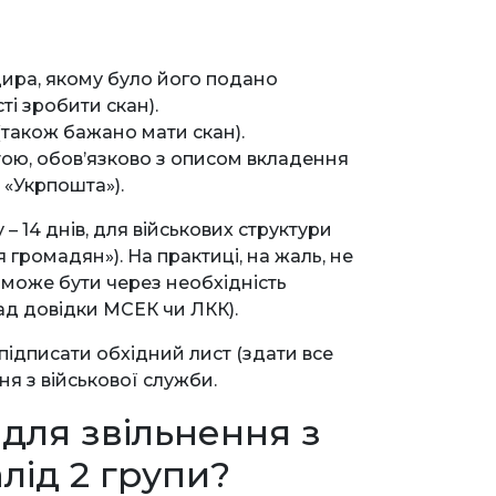
ира, якому було його подано
ті зробити скан).
 (також бажано мати скан).
ою, обов’язково з описом вкладення
 «Укрпошта»).
 14 днів, для військових структури
 громадян»). На практиці, на жаль, не
може бути через необхідність
лад довідки МСЕК чи ЛКК).
підписати обхідний лист (здати все
ня з військової служби.
 для звільнення з
лід 2 групи?