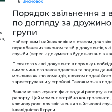
Висновок
Порядок звільнення з 
по догляду за дружиною
групи
ня
ка,
Найпершим і найважливішим етапом для звільн
передбачених законом та збір документів, які
служби (перелік документів буде вказано в на
Після того як всі документи в порядку необхі
вимог чинного законодавства та подати дани
можлива як «по команді», шляхом подачі йог
зареєструвавши у стройові. Також можна под
Важливо зафіксувати факт подачі рапорту, а т
рапорту. Цей момент потрібно контролювати, 
ключову роль для звільнення з військової сл
інвалідністю ІІ групи.