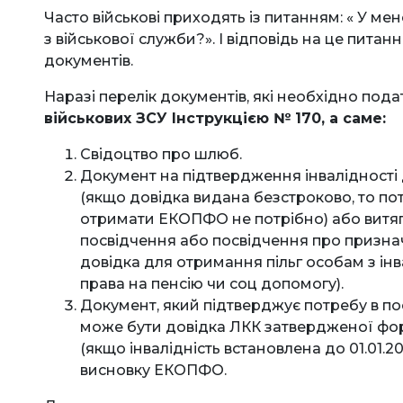
Часто військові приходять із питанням: « У мен
з військової служби?». І відповідь на це питан
документів.
Наразі перелік документів, які необхідно под
військових ЗСУ Інструкцією № 170, а саме:
Свідоцтво про шлюб.
Документ на підтвердження інвалідності
(якщо довідка видана безстроково, то п
отримати ЕКОПФО не потрібно) або витя
посвідчення або посвідчення про призна
довідка для отримання пільг особам з інва
права на пенсію чи соц допомогу).
Документ, який підтверджує потребу в по
може бути довідка ЛКК затвердженої фор
(якщо інвалідність встановлена до 01.01.
висновку ЕКОПФО.