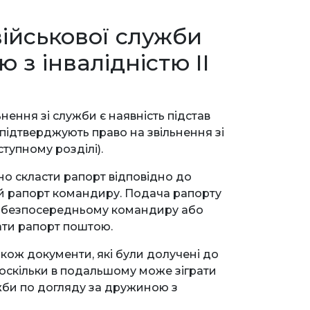
військової служби
 з інвалідністю ІІ
ення зі служби є наявність підстав
 підтверджують право на звільнення зі
ступному розділі).
дно скласти рапорт відповідно до
й рапорт командиру. Подача рапорту
о безпосередньому командиру або
ати рапорт поштою.
акож документи, які були долучені до
оскільки в подальшому може зіграти
ужби по догляду за дружиною з