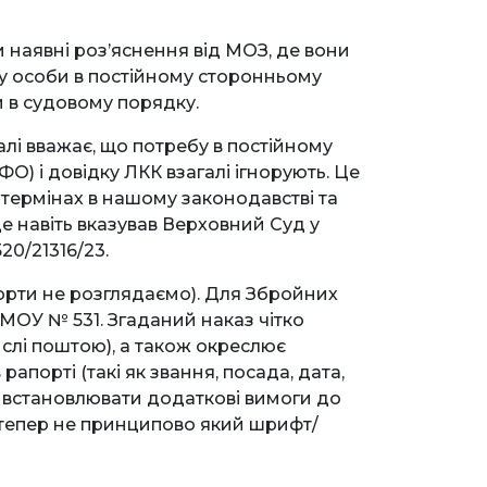
и наявні роз’яснення від МОЗ, де вони
у особи в постійному сторонньому
ти в судовому порядку.
галі вважає, що потребу в постійному
) і довідку ЛКК взагалі ігнорують. Це
 термінах в нашому законодавстві та
е навіть вказував Верховний Суд у
520/21316/23.
орти не розглядаємо). Для Збройних
МОУ № 531. Згаданий наказ чітко
ислі поштою), а також окреслює
рапорті (такі як звання, посада, дата,
 встановлювати додаткові вимоги до
 тепер не принципово який шрифт/