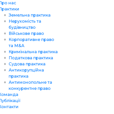
Про нас
Практики
Земельна практика
Нерухомість та
будівництво
Військове право
Корпоративне право
та M&A
Кримінальна практика
Податкова практика
Судова практика
Антикорупційна
практика
Антимонопольне та
конкурентне право
Команда
Публікації
Контакти