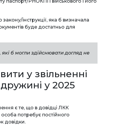
у паспорт/РНОКПП військового і його
закону/інструкції, яка б визначала
окументів буде достатньо для
, які б могли здійснювати догляд не
вити у звільненні
 дружині у 2025
ення є те, що в довідці ЛКК
особа потребує постійного
к довідки.