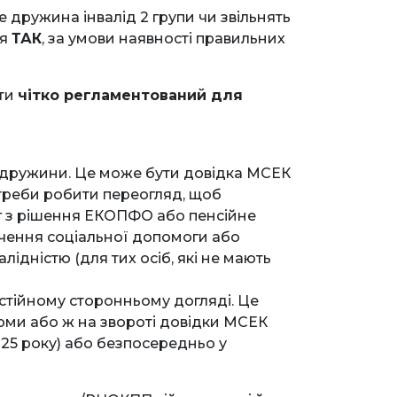
е дружина інвалід 2 групи чи звільнять
ня
ТАК
, за умови наявності правильних
ати
чітко регламентований для
 дружини. Це може бути довідка МСЕК
отреби робити переогляд, щоб
г з рішення ЕКОПФО або пенсійне
чення соціальної допомоги або
лідністю (для тих осіб, які не мають
стійному сторонньому догляді. Це
ми або ж на звороті довідки МСЕК
2025 року) або безпосередньо у