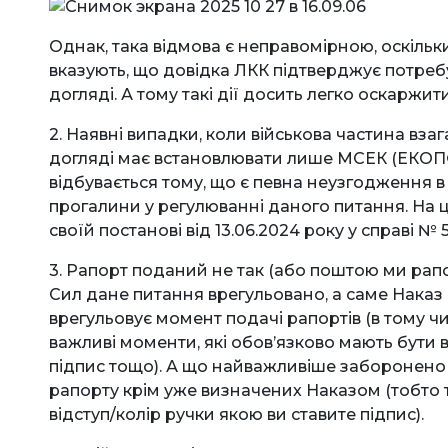
Однак, така відмова є неправомірною, оскільк
вказують, що довідка ЛКК підтверджує потреб
догляді. А тому такі дії досить легко оскаржи
2. Наявні випадки, коли військова частина вза
догляді має встановлювати лише МСЕК (ЕКОПФО
відбувається тому, що є певна неузгодження в
прогалини у регулюванні даного питання. На ц
своїй постанові від 13.06.2024 року у справі № 
3. Рапорт поданий не так (або поштою ми рап
Сил дане питання врегульовано, а саме Наказ 
врегульовує момент подачі рапортів (в тому ч
важливі моменти, які обов’язково мають бути в 
підпис тощо). А що найважливіше заборонено
рапорту крім уже визначених Наказом (тобто
відступ/колір ручки якою ви ставите підпис).